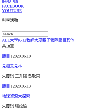
服務申請
FACEBOOK
YOUTUBE
科學活動
ALL
大學
K-12
教師
大眾
親子
營隊
節目
其他
共
18
筆
節目
|
2020.06.10
見樹又見林
朱慶琪 王升陽 吳耿東
節目
|
2020.05.13
地球資源大探索
朱慶琪 張竝瑜