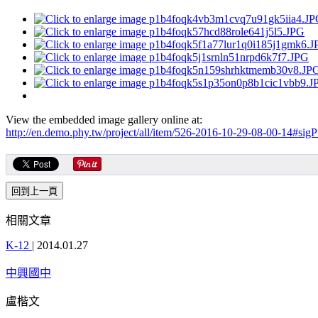
View the embedded image gallery online at:
http://en.demo.phy.tw/project/all/item/526-2016-10-29-08-00-14#sig
相關文章
K-12
|
2014.01.27
中興國中
盧楷文